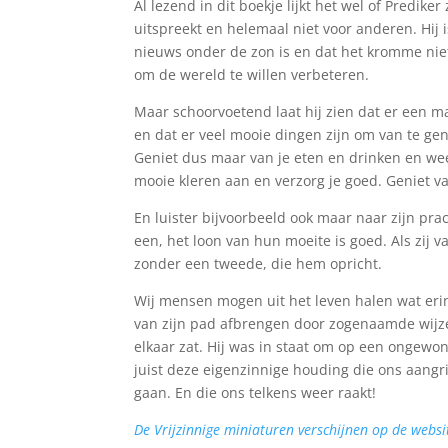
Al lezend in dit boekje lijkt het wel of Prediker
uitspreekt en helemaal niet voor anderen. Hij 
nieuws onder de zon is en dat het kromme nie
om de wereld te willen verbeteren.
Maar schoorvoetend laat hij zien dat er een ma
en dat er veel mooie dingen zijn om van te gen
Geniet dus maar van je eten en drinken en wee
mooie kleren aan en verzorg je goed. Geniet v
En luister bijvoorbeeld ook maar naar zijn pr
een, het loon van hun moeite is goed. Als zij 
zonder een tweede, die hem opricht.
Wij mensen mogen uit het leven halen wat erin 
van zijn pad afbrengen door zogenaamde wijzen
elkaar zat. Hij was in staat om op een ongewone
juist deze eigenzinnige houding die ons aang
gaan. En die ons telkens weer raakt!
De Vrijzinnige miniaturen verschijnen op de websi