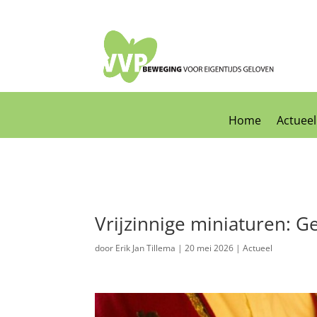
Home
Actueel
Vrijzinnige miniaturen: G
door
Erik Jan Tillema
|
20 mei 2026
|
Actueel