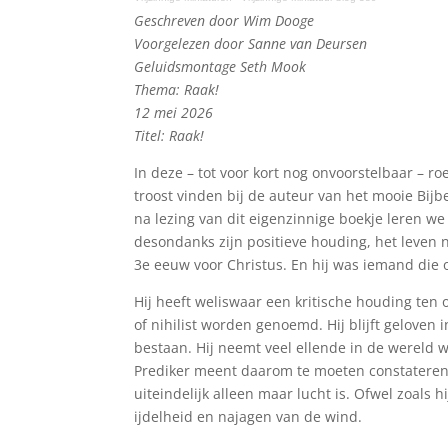
Geschreven door Wim Dooge
Voorgelezen door Sanne van Deursen
Geluidsmontage Seth Mook
Thema: Raak!
12 mei 2026
Titel: Raak!
In deze – tot voor kort nog onvoorstelbaar – ro
troost vinden bij de auteur van het mooie Bij
na lezing van dit eigenzinnige boekje leren w
desondanks zijn positieve houding, het leven n
3e eeuw voor Christus. En hij was iemand die 
Hij heeft weliswaar een kritische houding ten 
of nihilist worden genoemd. Hij blijft geloven
bestaan. Hij neemt veel ellende in de wereld 
Prediker meent daarom te moeten constateren d
uiteindelijk alleen maar lucht is. Ofwel zoals h
ijdelheid en najagen van de wind.