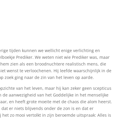
erige tijden kunnen we wellicht enige verlichting en
belboekje Prediker. We weten niet wie Prediker was, maar
e hem zien als een broodnuchtere realistisch mens, die
iet wenst te verloochenen. Hij leefde waarschijnlijk in de
op zoek ging naar de zin van het leven op aarde.
opzichte van het leven, maar hij kan zeker geen scepticus
 in de aanwezigheid van het Goddelijke in het menselijke
waar, en heeft grote moeite met de chaos die alom heerst.
at er niets blijvends onder de zon is en dat er
ij het zo mooi vertolkt in zijn beroemde uitspraak: Alles is