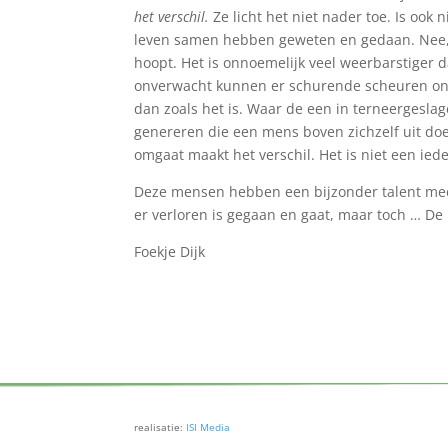
het verschil.
Ze licht het niet nader toe. Is ook 
leven samen hebben geweten en gedaan. Nee, he
hoopt. Het is onnoemelijk veel weerbarstiger 
onverwacht kunnen er schurende scheuren on
dan zoals het is. Waar de een in terneergeslage
genereren die een mens boven zichzelf uit do
omgaat maakt het verschil. Het is niet een ied
Deze mensen hebben een bijzonder talent meege
er verloren is gegaan en gaat, maar toch … D
Foekje Dijk
realisatie:
ISI Media