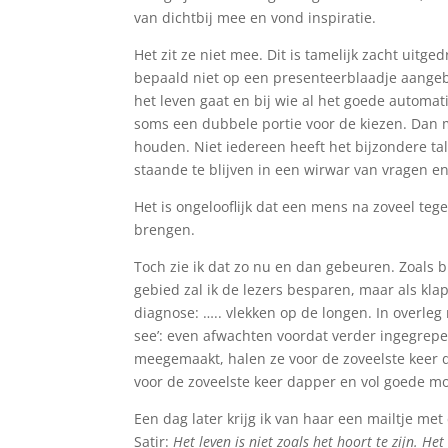
van dichtbij mee en vond inspiratie.
Het zit ze niet mee. Dit is tamelijk zacht uitge
bepaald niet op een presenteerblaadje aangeb
het leven gaat en bij wie al het goede automati
soms een dubbele portie voor de kiezen. Dan 
houden. Niet iedereen heeft het bijzondere ta
staande te blijven in een wirwar van vragen 
Het is ongelooflijk dat een mens na zoveel te
brengen.
Toch zie ik dat zo nu en dan gebeuren. Zoals bi
gebied zal ik de lezers besparen, maar als klap 
diagnose: ….. vlekken op de longen. In overleg
see’: even afwachten voordat verder ingegrep
meegemaakt, halen ze voor de zoveelste keer 
voor de zoveelste keer dapper en vol goede m
Een dag later krijg ik van haar een mailtje me
Satir:
Het leven is niet zoals het hoort te zijn. H