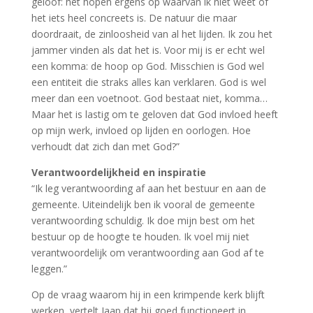
geloof: het hopen ergens op waarvan ik niet weet of
het iets heel concreets is. De natuur die maar
doordraait, de zinloosheid van al het lijden. Ik zou het
jammer vinden als dat het is. Voor mij is er echt wel
een komma: de hoop op God. Misschien is God wel
een entiteit die straks alles kan verklaren. God is wel
meer dan een voetnoot. God bestaat niet, komma…
Maar het is lastig om te geloven dat God invloed heeft
op mijn werk, invloed op lijden en oorlogen. Hoe
verhoudt dat zich dan met God?”
Verantwoordelijkheid en inspiratie
“Ik leg verantwoording af aan het bestuur en aan de
gemeente. Uiteindelijk ben ik vooral de gemeente
verantwoording schuldig. Ik doe mijn best om het
bestuur op de hoogte te houden. Ik voel mij niet
verantwoordelijk om verantwoording aan God af te
leggen.”
Op de vraag waarom hij in een krimpende kerk blijft
werken, vertelt Jaap dat hij goed functioneert in